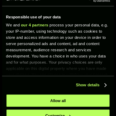
nuevos paquetes Pre-Season, inspirados en
los fichajes más sonados de este verano.
Responsible use of your data
We and
our 4 partners
process your personal data, e.g.
¿QUÉ HAY DE NUEVO EN UFL?
your IP-number, using technology such as cookies to
store and access information on your device in order to
serve personalized ads and content, ad and content
measurement, audience research and services
development. You have a choice in who uses your data
and for what purposes. Your privacy choices are only
applicable on this digital property where you have made
NUEVO MODO TORNEOS PVP
your choices. You can change or withdraw your consent
Torneos PvP:
any time from the Cookie Declaration or by clicking on
competiciones por
Show details
the Privacy trigger icon.
eliminatorias, de
duración limitada, entre
If you allow, we would also like to:
jugadores humanos. Solo
Allow all
se puede participar una
Collect information about your geographical location
vez en cada torneo. Los
which can be accurate to within several meters
Customize