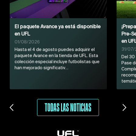
El paquete Avance ya está disponible
¡Prepa
en UFL
Pre-S
en UF
01/08/2026
31/07
Hasta el 4 de agosto puedes adquirir el
paquete Avance en la tienda de UFL. Esta
Del 30 
colección especial incluye futbolistas que
Pase d
han mejorado significativ…
Comple
recomp
temáti
TODAS LAS NOTICIAS