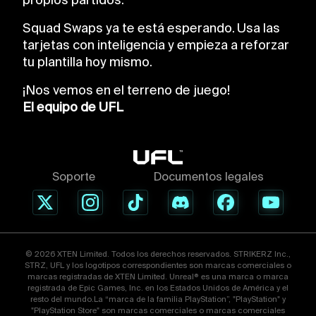
propios partidos.
Squad Swaps ya te está esperando. Usa las
tarjetas con inteligencia y empieza a reforzar
tu plantilla hoy mismo.
¡Nos vemos en el terreno de juego!
El equipo de UFL
Soporte
Documentos legales
© 2026 XTEN Limited. Todos los derechos reservados. STRIKERZ Inc.,
STRZ, UFL y los logotipos correspondientes son marcas comerciales o
marcas registradas de XTEN Limited. Unreal® es una marca o marca
registrada de Epic Games, Inc. en los Estados Unidos de América y el
resto del mundo.La “marca de la familia PlayStation”, "PlayStation" y
"PlayStation Store" son marcas comerciales o marcas comerciales