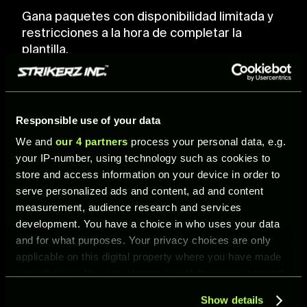
Gana paquetes con disponibilidad limitada y
restricciones a la hora de completar la
plantilla.
Responsible use of your data
We and
our 4 partners
process your personal data, e.g.
your IP-number, using technology such as cookies to
store and access information on your device in order to
serve personalized ads and content, ad and content
measurement, audience research and services
development. You have a choice in who uses your data
and for what purposes. Your privacy choices are only
COMPLETAR PLANTILLAS
applicable on this digital property where you have made
your choices. You can change or withdraw your consent
any time from the Cookie Declaration or by clicking on
Cada plantilla completada garantiza una
Show details
the Privacy trigger icon.