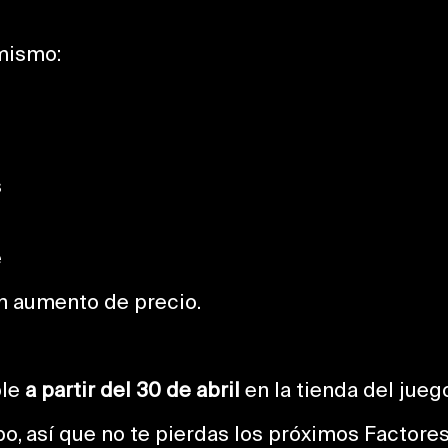
 mismo:
s
e
n aumento de precio.
ble
a partir del 30 de abril
en la tienda del jueg
po, así que no te pierdas los próximos Factore