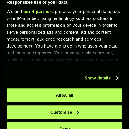
Responsible use of your data
We and
our 4 partners
process your personal data, e.g.
Scott
CC
93
Colpo
your IP-number, using technology such as cookies to
McTomi
di testa
store and access information on your device in order to
nay
potent
serve personalized ads and content, ad and content
e
measurement, audience research and services
development. You have a choice in who uses your data
and for what purposes. Your privacy choices are only
applicable on this digital property where you have made
your choices. You can change or withdraw your consent
Mikel
ATT
92
Tiro
any time from the Cookie Declaration or by clicking on
Show details
Oyarza
veloce
the Privacy trigger icon.
bal
If you allow, we would also like to:
Allow all
Collect information about your geographical location
which can be accurate to within several meters
Customize
Identify your device by actively scanning it for
specific characteristics (fingerprinting)
Deny