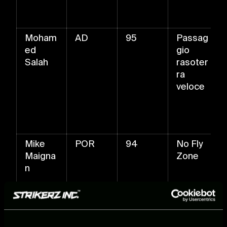
Moham
AD
95
Passag
ed
gio
Salah
rasoter
ra
veloce
Mike
POR
94
No Fly
Maigna
Zone
n