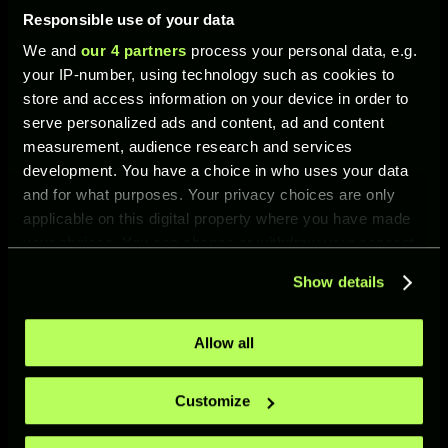
Herausforderung erhaltet ihr auch die volle
Bandbreite an Prämien:
Responsible use of your data
We and
our 4 partners
process your personal data, e.g.
CP und LP
your IP-number, using technology such as cookies to
Partikel und SP
store and access information on your device in order to
Versus-Paket Lite
serve personalized ads and content, ad and content
measurement, audience research and services
„Fresh Start“-Paket
development. You have a choice in who uses your data
Fußballerbrüder-Paket
and for what purposes. Your privacy choices are only
applicable on this digital property where you have made
Denkt daran: Der Abschluss einer täglichen
your choices. You can change or withdraw your consent
Herausforderung schaltet nicht nur die
any time from the Cookie Declaration or by clicking on
Herausforderung für den nächsten Tag frei,
Show details
the Privacy trigger icon.
sondern gibt eurem Verein auch Zugang zu
wertvollen Prämien, um eurer Performance
If you allow, we would also like to:
Allow all
einen noch größeren Boost zu verleihen.
Collect information about your geographical location
which can be accurate to within several meters
Customize
Identify your device by actively scanning it for
MEHR SPIEL, MEHR MÖGLICHKEITEN
specific characteristics (fingerprinting)