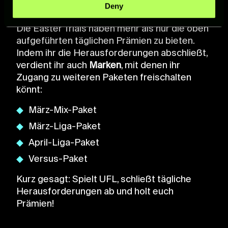
Deny
Find out more about how your personal data is processed
and set your preferences in the
details section
.
Die Easter Trials haben mehr als nur die oben
aufgeführten täglichen Prämien zu bieten.
For more information about how we process your data,
Indem ihr die Herausforderungen abschließt,
please see our
Cookie Policy
.
verdient ihr auch
Marken
, mit denen ihr
Zugang zu weiteren Paketen freischalten
könnt:
März-Mix-Paket
März-Liga-Paket
April-Liga-Paket
Versus-Paket
Kurz gesagt: Spielt UFL, schließt tägliche
Herausforderungen ab und holt euch
Prämien!