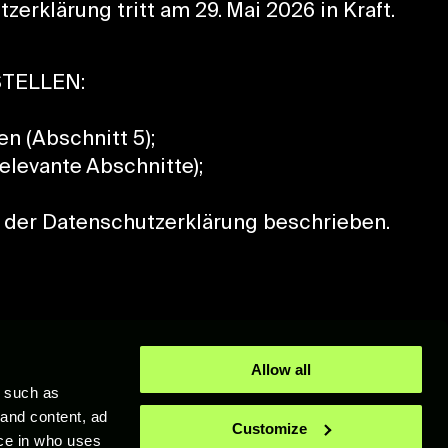
rklärung tritt am 29. Mai 2026 in Kraft.
TELLEN:
n (Abschnitt 5);
elevante Abschnitte);
7 der Datenschutzerklärung beschrieben.
Allow all
y such as
 and content, ad
 Warenzeichen von XTEN Limited. Unreal® ist in den Vereinigten Staaten von
Customize
ion Store" sind eingetragene Warenzeichen oder Warenzeichen von Sony
ce in who uses