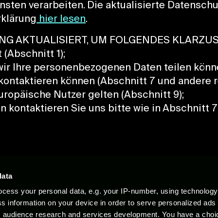
n verarbeiten. Die aktualisierte Datenschutze
rklärung
hier lesen
.
G AKTUALISIERT, UM FOLGENDES KLARZUS
 (Abschnitt 1);
 wir Ihre personenbezogenen Daten teilen könne
 kontaktieren können (Abschnitt 7 und andere r
europäische Nutzer gelten (Abschnitt 9);
 kontaktieren Sie uns bitte wie in Abschnitt 
Rechtliche Dokumente
data
cess your personal data, e.g. your IP-number, using technolog
s information on your device in order to serve personalized ads
d alle damit in Zusammenhang stehenden Logos sind Warenzeichen oder eingetragene
ichen von Epic Games, Inc."PlayStation Family Mark", "PlayStation" und "PlayStat
 audience research and services development. You have a choi