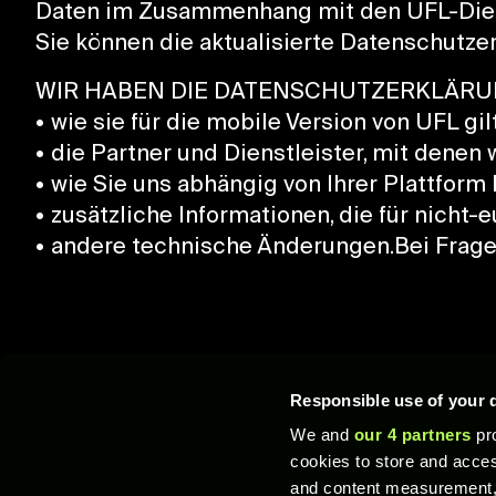
Daten im Zusammenhang mit den UFL-Dienste
Sie können die aktualisierte Datenschutze
WIR HABEN DIE DATENSCHUTZERKLÄRUN
• wie sie für die mobile Version von UFL gilt
• die Partner und Dienstleister, mit denen
• wie Sie uns abhängig von Ihrer Plattform
• zusätzliche Informationen, die für nicht-
• andere technische Änderungen.Bei Fragen
Responsible use of your 
We and
our 4 partners
pro
cookies to store and acces
© 2026 XTEN Limited. Alle Rechte vorbehalten. STRIKERZ Inc., STRZ, UFL un
Amerika und in anderen Ländern ein Warenzeichen oder eingetragenes Warenze
and content measurement,