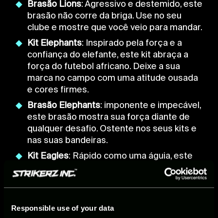
Brasão Lions
: Agressivo e destemido, este
brasão não corre da briga. Use no seu
clube e mostre que você veio para mandar.
Kit Elephants
: Inspirado pela força e a
confiança do elefante, este kit abraça a
força do futebol africano. Deixe a sua
marca no campo com uma atitude ousada
e cores firmes.
Brasão Elephants
: imponente e impecável,
este brasão mostra sua força diante de
qualquer desafio. Ostente nos seus kits e
nas suas bandeiras.
Kit Eagles
: Rápido como uma águia, este
kit branco é ofuscante como o brilho do
sol africano. Vista, assuma o controle e
voe para a vitória.
Brasão Eagles
: Gols à vista! O ataque é
Responsible use of your data