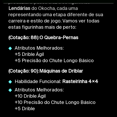
and set your preferences in the
details section
.
produziu. O passe traz três figurinhas
Lendárias
do Okocha, cada uma
For more information about how we process your data,
representando uma etapa diferente de sua
please see our
Cookie Policy
.
carreira e estilo de jogo. Vamos ver todas
estas figurinhas mais de perto:
(Cotação: 88)
:
O Quebra-Pernas
Atributos Melhorados:
+5 Drible Ágil
+5 Precisão do Chute Longo Básico
(Cotação: 90)
:
Máquinas de Driblar
Habilidade Funcional:
Rasteirinha 4×4
Atributos Melhorados:
+10 Drible Ágil
+10 Precisão do Chute Longo Básico
+5 Drible