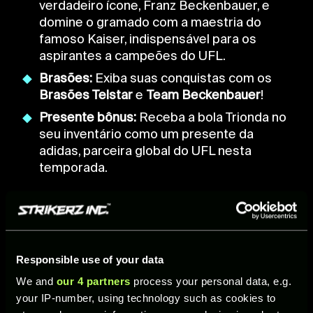
verdadeiro ícone, Franz Beckenbauer, e
domine o gramado com a maestria do
famoso Kaiser, indispensável para os
aspirantes a campeões do UFL.
Brasões:
Exiba suas conquistas com os
Brasões Telstar
e
Team Beckenbauer
!
Presente bônus:
Receba a bola Trionda no
seu inventário como um presente da
adidas, parceira global do UFL nesta
temporada.
FIGURINHAS LENDA DO FRANZ BECKENBAUER
Responsible use of your data
E a joia do Passe de Equipe adidas Mundial:
We and
our 4 partners
process your personal data, e.g.
Franz Beckenbauer. O próprio “Kaiser” chega
your IP-number, using technology such as cookies to
ao UFL com três figurinhas lenda exclusivas