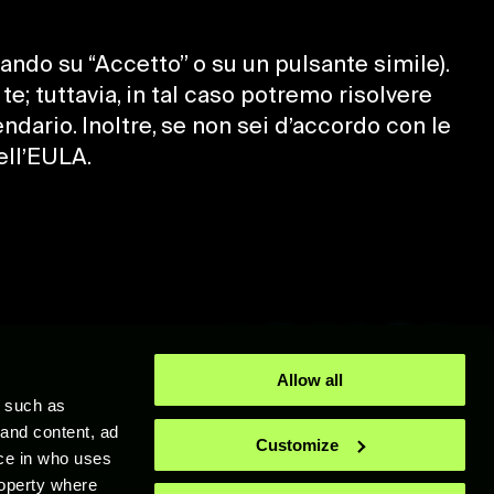
ndo su “Accetto” o su un pulsante simile).
e; tuttavia, in tal caso potremo risolvere
ndario. Inoltre, se non sei d’accordo con le
ell’EULA.
Allow all
y such as
un marchio commerciale o un marchio registrato di Epic Games, Inc. negli Stati
 and content, ad
Customize
ive Entertainment Inc.Xbox, Xbox Sphere e Xbox Store sono marchi commerciali
ce in who uses
o Google Play sono marchi commerciali di Google LLC.Tutti gli altri diritti
roperty where