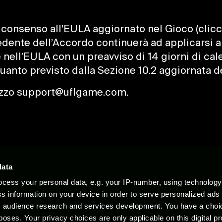
 consenso all’EULA aggiornato nel Gioco (clicca
dente dell’Accordo continuerà ad applicarsi a t
 nell’EULA con un preavviso di 14 giorni di cale
uanto previsto dalla Sezione 10.2 aggiornata d
irizzo support@uflgame.com.
Documenti legali
data
cess your personal data, e.g. your IP-number, using technolog
relativi loghi sono marchi commerciali o marchi registrati di XTEN Limited.Unreal® è 
s information on your device in order to serve personalized ads
" e "PlayStation Store" sono marchi commerciali o marchi registrati di Sony Interact
 audience research and services development. You have a choi
rciali di Apple Inc., registrati negli Stati Uniti e in altri Paesi.Google Play e il log
poses. Your privacy choices are only applicable on this digital p