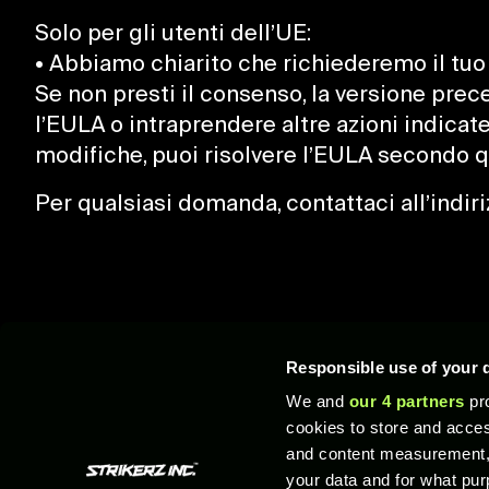
Solo per gli utenti dell’UE:
• Abbiamo chiarito che richiederemo il tuo
Se non presti il consenso, la versione prece
l’EULA o intraprendere altre azioni indicate
modifiche, puoi risolvere l’EULA secondo q
Per qualsiasi domanda, contattaci all’ind
Responsible use of your 
We and
our 4 partners
pro
© 2026 XTEN Limited. Tutti i diritti riservati. STRIKERZ Inc., STRZ, UFL, e i 
cookies to store and acces
Uniti d’America e nel resto del mondo."PlayStation Family Mark”, "PlayStation
and content measurement,
del gruppo di società Microsoft.Apple, il logo Apple e App Store sono marchi comme
d'autore e marchi commerciali appartengono ai rispettivi proprietari.
your data and for what pur