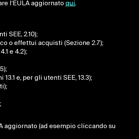
tare l’EULA aggiornato
qui
.
i SEE, 2.10);
 o effettui acquisti (Sezione 2.7);
.1 e 4.2);
5);
.1 e, per gli utenti SEE, 13.3);
i);
;
ULA aggiornato (ad esempio cliccando su