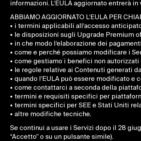
informazioni. L’EULA aggiornato entrerà in
ABBIAMO AGGIORNATO L’EULA PER CHIAR
• i termini applicabili all’accesso anticipato
• le disposizioni sugli Upgrade Premium offe
• in che modo l’elaborazione dei pagamenti 
• come e perché possiamo modificare i Serviz
• come gestiamo i benefici non autorizzati 
• le regole relative ai Contenuti generati dagl
• quando l’EULA può essere modificato e cosa
• come contattarci a seconda della piattafor
• termini e requisiti specifici per piattafor
• termini specifici per SEE e Stati Uniti rela
• altre modifiche tecniche.
Se continui a usare i Servizi dopo il 28 g
“Accetto” o su un pulsante simile).