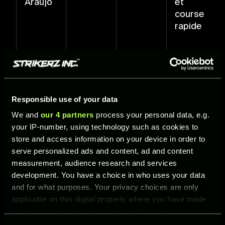
Araújo
et
course
rapide
Responsible use of your data
Martín
MOC
93
Longue
We and
our 4 partners
process your personal data, e.g.
Batalla
portée
your IP-number, using technology such as cookies to
store and access information on your device in order to
serve personalized ads and content, ad and content
measurement, audience research and services
development. You have a choice in who uses your data
and for what purposes. Your privacy choices are only
applicable on this digital property where you have made
your choices. You can change or withdraw your consent
Ezri
DC
93
Passe
any time from the Cookie Declaration or by clicking on