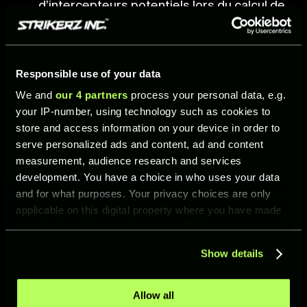
d’intercepteurs potentiels lors du calcul de
la puissance et de la trajectoire d’une
passe.
Passe au sol
Responsible use of your data
Réduction du nombre de passes au sol
We and
our 4 partners
process your personal data, e.g.
courtes manquant de puissance, ce qui
your IP-number, using technology such as cookies to
amenait le joueur destinataire à dépasser
store and access information on your device in order to
le ballon.
serve personalized ads and content, ad and content
measurement, audience research and services
development. You have a choice in who uses your data
DIVERS
and for what purposes. Your privacy choices are only
applicable on this digital property where you have made
your choices. You can change or withdraw your consent
Correction d’un certain nombre de bugs
any time from the Cookie Declaration or by clicking on
Show details
d’interface utilisateur et de plantages.
the Privacy trigger icon.
Correction de la fonctionnalité ALLER
If you allow, we would also like to:
Allow all
DIRECTEMENT AU JEU lors de l’utilisation