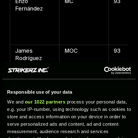
Enzo
MC
93
Fernández
James
MOC
93
Rodríguez
Responsible use of your data
Joško Gvardiol
DG
93
We and
our 1022 partners
process your personal data,
e.g. your IP-number, using technology such as cookies to
store and access information on your device in order to
serve personalized ads and content, ad and content
measurement, audience research and services