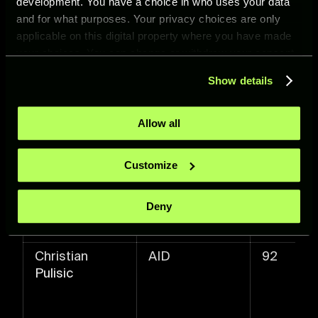
development. You have a choice in who uses your data
and for what purposes. Your privacy choices are only
Achraf Hakimi
DD
93
applicable on this digital property where you have made
your choices. You can change or withdraw your consent
any time from the Cookie Declaration or by clicking on
Show details
the Privacy trigger icon.
If you allow, we would also like to:
Allow all
Lukas Podolski
BU
93
Collect information about your geographical location
which can be accurate to within several meters
Customize
Identify your device by actively scanning it for
specific characteristics (fingerprinting)
Deny
Find out more about how your personal data is processed
and set your preferences in the
details section
.
Christian
AID
92
For more information about how we process your data,
Pulisic
please see our
Cookie Policy
.