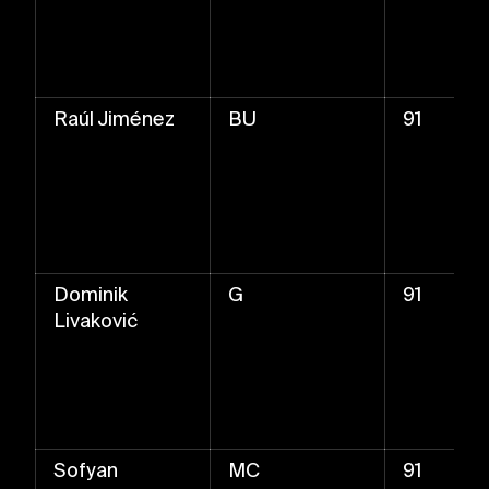
Raúl Jiménez
BU
91
Dominik
G
91
Livaković
Sofyan
MC
91