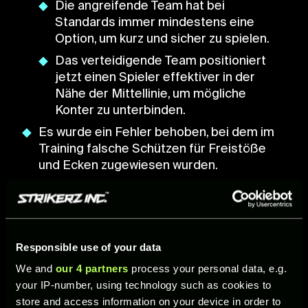
Die angreifende Team hat bei
Standards immer mindestens eine
Option, um kurz und sicher zu spielen.
Das verteidigende Team positioniert
jetzt einen Spieler effektiver in der
Nähe der Mittellinie, um mögliche
Konter zu unterbinden.
Es wurde ein Fehler behoben, bei dem im
Training falsche Schützen für Freistöße
und Ecken zugewiesen wurden.
Im lokalen Modus wurde ein Fehler
behoben, der am Weiterspielen gehindert
hat, wenn der Ball zum Einwurf das
Spielfeld verlassen hat.
Responsible use of your data
Es wurden Fehler behoben, bei denen der
We and
our 4 partners
process your personal data, e.g.
Bot eine Flanke oder eine halbhohe Flanke
your IP-number, using technology such as cookies to
aus der Drehung heraus in den Strafraum
store and access information on your device in order to