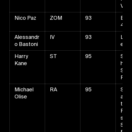
Verf
Nico Paz
ZOM
93
Ballr
4×4
Alessandr
IV
93
Luft
o Bastoni
e
Harry
ST
95
Schn
Kane
huss
Schn
Pas
Michael
RA
95
Schn
Olise
ange
tten
Flac
ss,
Schn