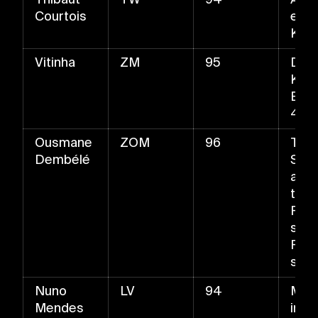
Courtois
end
Kee
Vitinha
ZM
95
Das
Kata
Ballr
4×4
Ousmane
ZOM
96
Trive
Dembélé
Schn
ange
tten
Flac
ss,
Fer
ss
Nuno
LV
94
Meis
Mendes
im