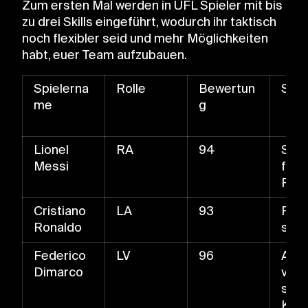
Zum ersten Mal werden in UFL Spieler mit bis
zu drei Skills eingeführt, wodurch ihr taktisch
noch flexibler seid und mehr Möglichkeiten
habt, euer Team aufzubauen.
Spielerna
Rolle
Bewertun
Skill
me
g
Lionel
RA
94
Schn
Messi
flac
Pas
Cristiano
LA
93
Fer
Ronaldo
ss
Federico
LV
96
Auß
Dimarco
ven
s, D
Kata