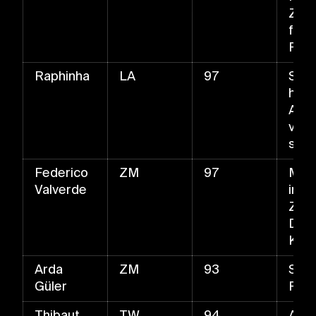
Zwe
f un
Pas
Raphinha
LA
97
Schn
huss
Auß
ven
s
Federico
ZM
97
Meis
Valverde
im
Zust
Das
Kata
Arda
ZM
93
Schn
Güler
Pas
Thibaut
TW
94
Anti