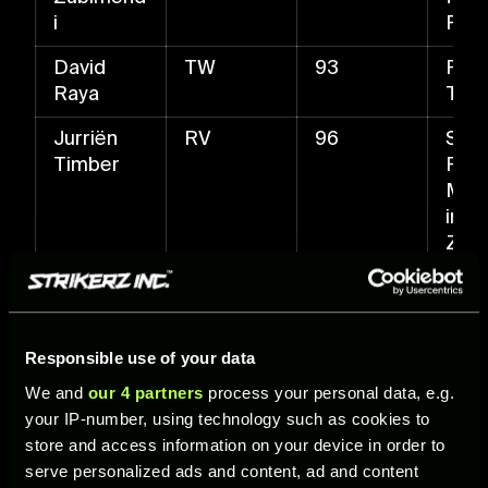
i
Pas
David
TW
93
Flin
Raya
TW
Jurriën
RV
96
Schn
Timber
Pass
Meis
im
Zust
Ball
r
Gabriel
IV
97
Luft
Responsible use of your data
Magalhãe
e,
s
Zwe
We and
our 4 partners
process your personal data, e.g.
f un
your IP-number, using technology such as cookies to
Pass
store and access information on your device in order to
Schn
serve personalized ads and content, ad and content