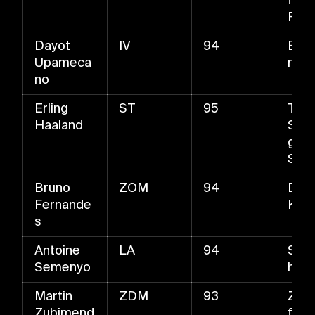
flac
Pas
Dayot
IV
94
Ball
Upameca
r
no
Erling
ST
95
Trive
Haaland
Schn
gelu
Sch
Bruno
ZOM
94
Das
Fernande
Kata
s
Antoine
LA
94
Schn
Semenyo
hus
Martin
ZDM
93
Zwe
Zubimend
f un