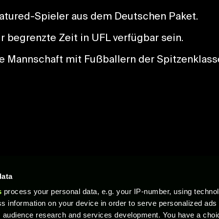
eatured-Spieler aus dem Deutschen Paket.
 begrenzte Zeit in UFL verfügbar sein.
e Mannschaft mit Fußballern der Spitzenklass
Rechtliche Dokumente
data
s
process your personal data, e.g. your IP-number, using techno
s information on your device in order to serve personalized ads
d alle damit in Zusammenhang stehenden Logos sind Warenzeichen oder eingetragene
ichen von Epic Games, Inc."PlayStation Family Mark", "PlayStation" und "PlayStat
 audience research and services development. You have a choi