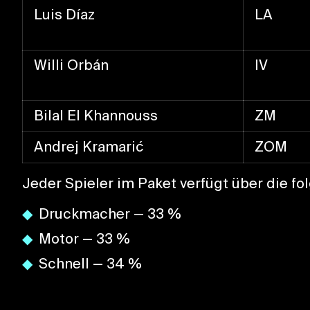
Luis Díaz
LA
Willi Orbán
IV
Bilal El Khannouss
ZM
Andrej Kramarić
ZOM
Jeder Spieler im Paket verfügt über die fo
Druckmacher — 33 %
Motor — 33 %
Schnell — 34 %