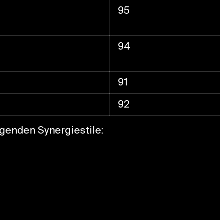
95
94
91
92
lgenden Synergiestile: