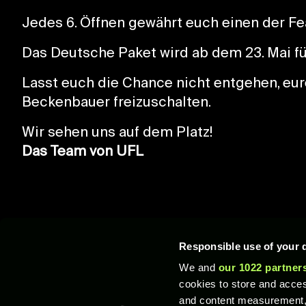
Jedes 6. Öffnen gewährt euch einen der F
Das Deutsche Paket wird ab dem 23. Mai für
Lasst euch die Chance nicht entgehen, eur
Beckenbauer freizuschalten.
Wir sehen uns auf dem Platz!
Das Team von UFL
Responsible use of your 
We and
our 1022 partner
cookies to store and acces
© 2026 XTEN Limited. Alle Rechte vorbehalten. STRIKERZ Inc., STRZ, UFL un
Amerika und in anderen Ländern ein Warenzeichen oder eingetragenes Warenze
and content measurement,