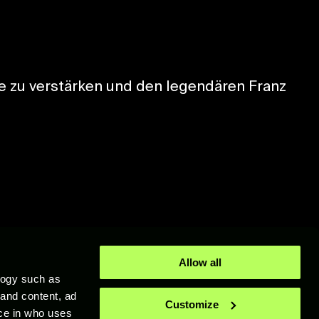
e zu verstärken und den legendären Franz
Allow all
logy such as
 and content, ad
 Warenzeichen von XTEN Limited. Unreal® ist in den Vereinigten Staaten von
Customize
ion Store" sind eingetragene Warenzeichen oder Warenzeichen von Sony
ce in who uses